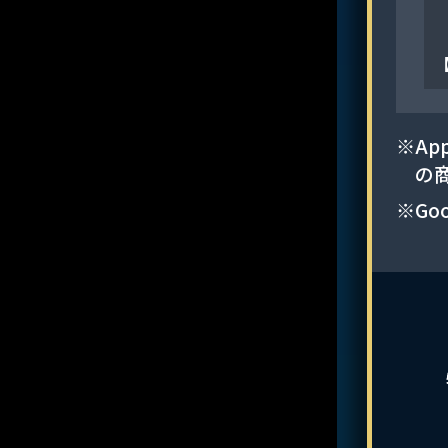
【
※Ap
の
※Goo