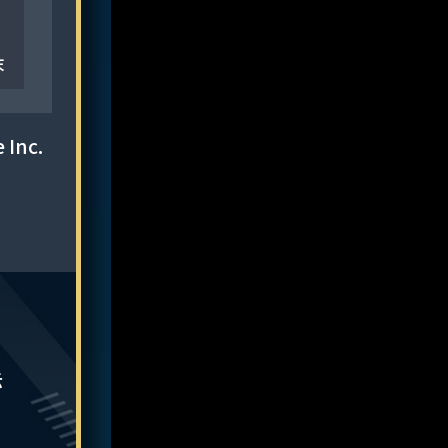
末
Inc.
示