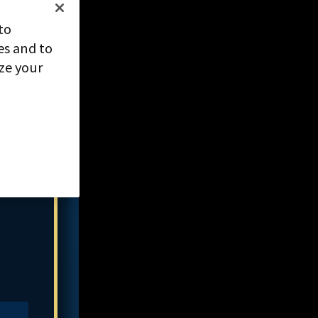
to
es and to
ize your
ご質
下部
さ