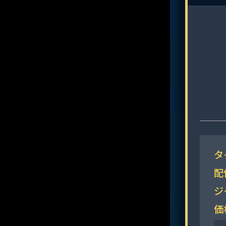
タ
配
ジ
価