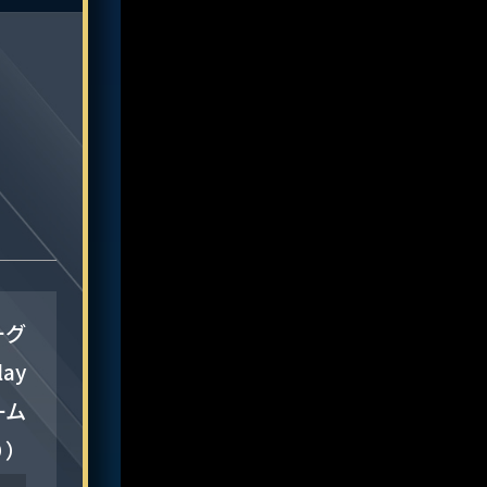
ーグ
lay
ーム
り）