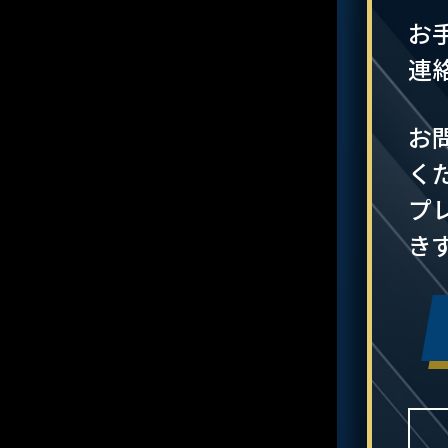
お
連
お
く
プ
き