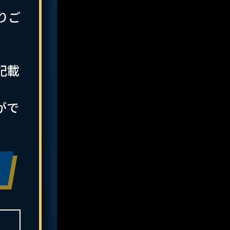
りご
記載
がで