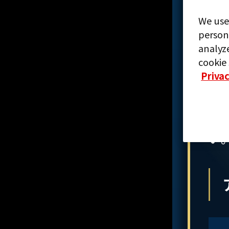
We use
person
analyze
cookie 
お
Privac
問
ご
の
い