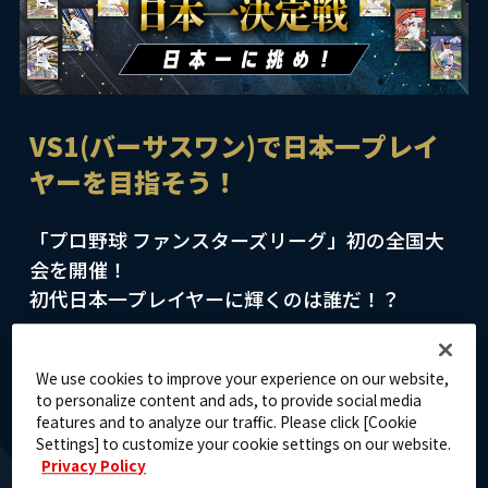
VS1(バーサスワン)で日本一プレイ
ヤーを目指そう！
「プロ野球 ファンスターズリーグ」初の全国大
会を開催！
初代日本一プレイヤーに輝くのは誰だ！？
We use cookies to improve your experience on our website,
to personalize content and ads, to provide social media
日本一決定戦とは？
features and to analyze our traffic. Please click [Cookie
Settings] to customize your cookie settings on our website.
Privacy Policy