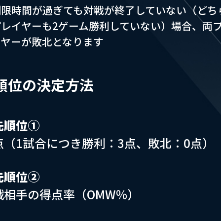
制限時間が過ぎても対戦が終了していない（どち
プレイヤーも2ゲーム勝利していない）場合、両
イヤーが敗北となります
順位の決定方法
先順位①
点（1試合につき勝利：3点、敗北：0点）
先順位②
戦相手の得点率（OMW％）