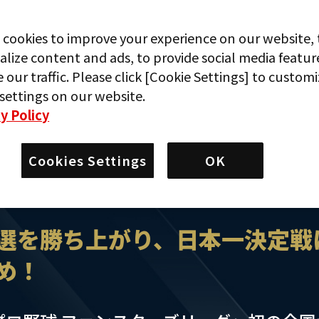
 cookies to improve your experience on our website, 
alize content and ads, to provide social media featur
 our traffic. Please click [Cookie Settings] to custom
settings on our website.
y Policy
Cookies Settings
OK
選を勝ち上がり、日本一決定戦
め！