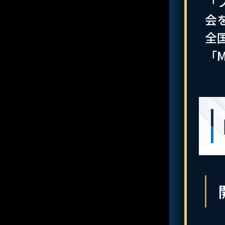
「
会
全
「