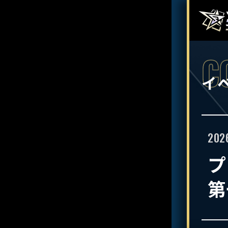
イ
202
プ
第