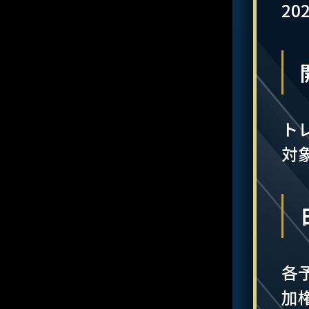
20
ト
対
各
加