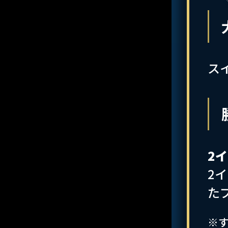
ス
2
2
た
※