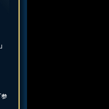
T」
「参