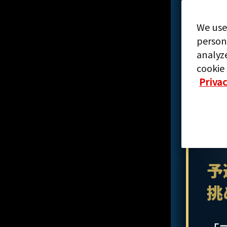
We use
person
analyze
cookie 
Privac
予
挑