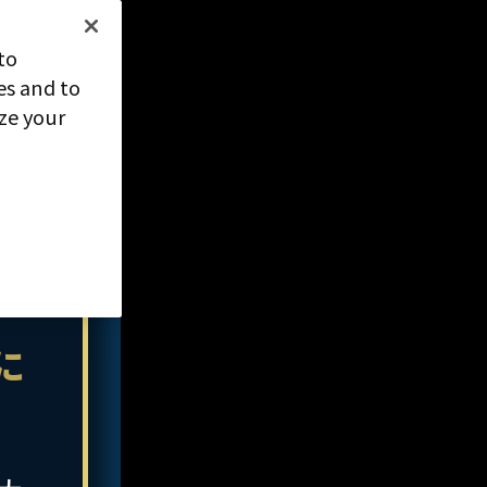
to
es and to
ize your
に