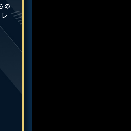
らの
プレ