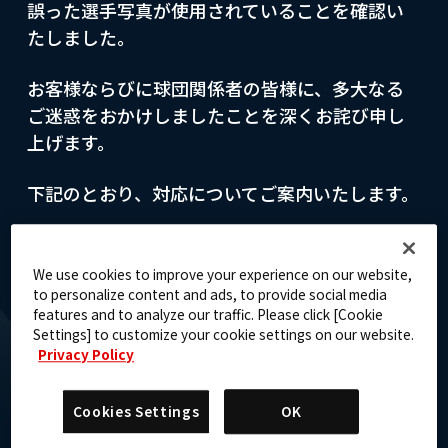
誤った選手写真が使用されていることを確認い
たしました。
お客様ならびに球団関係者の皆様に、多大なる
ご迷惑をおかけしましたことを深くお詫び申し
上げます。
下記のとおり、対応についてご案内いたします。
We use cookies to improve your experience on our website,
対象カード
to personalize content and ads, to provide social media
features and to analyze our traffic. Please click [Cookie
Settings] to customize your cookie settings on our website.
Privacy Policy
BBC02-004
Cookies Settings
OK
坂本 誠志郎(SR☆)