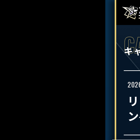
キ
202
リ
ン