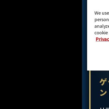
We use
person
analyze
cookie 
Privac
ゲ
ン