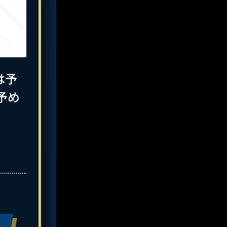
は予
予め