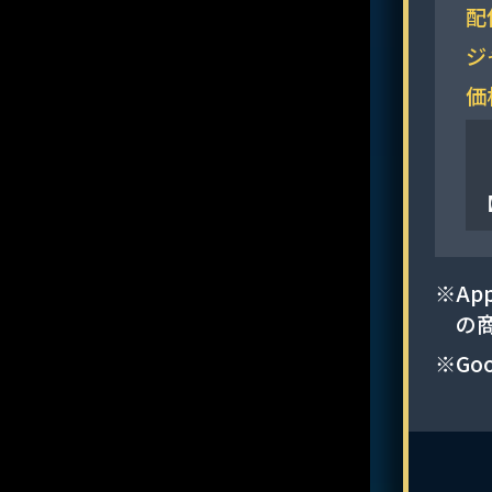
配
ジ
価
【
※Ap
の
※Goo