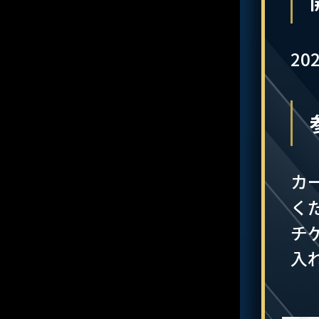
20
カ
く
チ
入