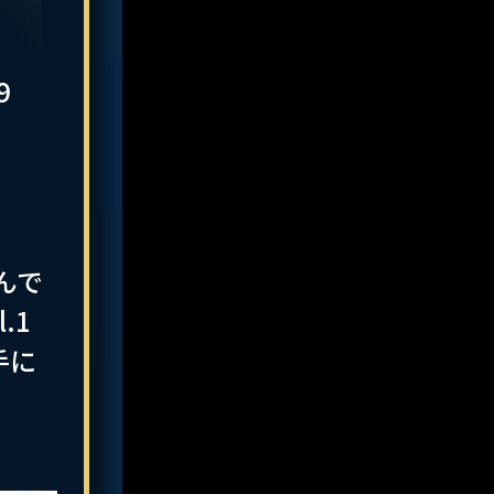
9
んで
.1
手に