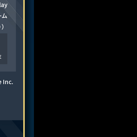
lay
ーム
り）
末
Inc.