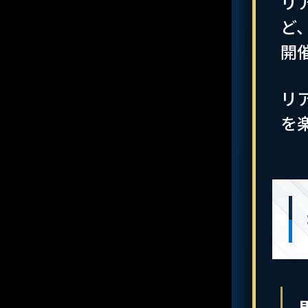
リ
ど
開
リ
を