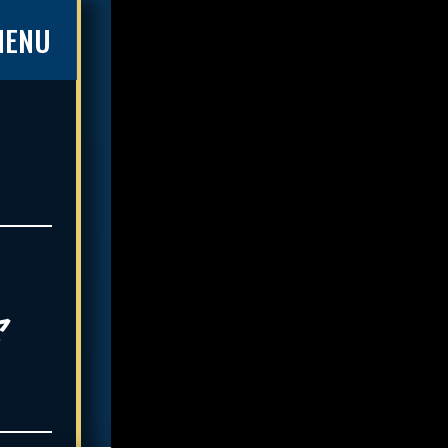
MENU
ャ