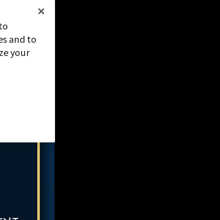
to
es and to
ize your